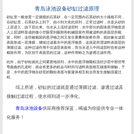
青岛泳池设备砂缸过滤原理
砂缸里一般放置一定规模的石英砂，在一定范围内石英砂的大小规格不同，
在砂缸里，石英砂从上到下、由小到大依此排列，正常过滤时，水是从砂的
上层进入，由下层出来。当水从上流经滤层时，水中部分的固体悬浮物质进
入上层滤料形成的微小空眼受到吸附和机械阻留作用被滤料的表面层所截
留，同时，这些被截留的悬浮物之间又发生重叠和架桥作用，就好象在滤层
表面形成一层薄膜，继续过滤着水中的悬浮物质，这就是所谓滤料表面层的
薄膜过滤。这种过滤作用不仅滤层表面有，而当水进入中间滤层时也有这种
截留作用，为区别于表面层的过滤，这种作用称之为渗透过滤作用。
此外，由于砂粒彼此之间紧密地排列，水中的悬浮物颗粒流经沙层中那些弯
弯曲曲的孔道时，就会有更多的机会与时间与滤料表面相互碰撞和接触，于
是，水中的悬浮物在砂层的颗粒表面与絮凝体相互粘合而发生接触混凝过
程。
综上所述，砂缸的过滤就是通过薄膜过滤、渗透过滤及
接触过滤过程，使水得到进一步净化。
青岛泳池设备
供应商推荐深蓝，竭诚为你提供专业一体
化服务！